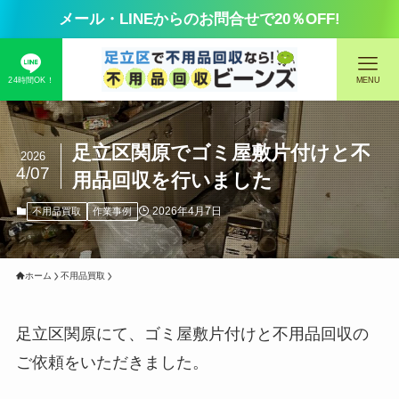
メール・LINEからのお問合せで20％OFF!
24時間OK！
MENU
足立区関原でゴミ屋敷片付けと不
2026
4/07
用品回収を行いました
2026年4月7日
不用品買取
作業事例
ホーム
不用品買取
足立区関原にて、ゴミ屋敷片付けと不用品回収の
ご依頼をいただきました。