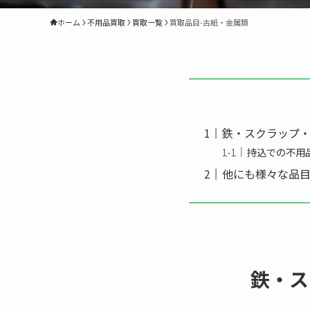
ホーム
不用品買取
買取一覧
買取品目-古紙・金属類
鉄・スクラップ
持込での不用
他にも様々な品
鉄・ス