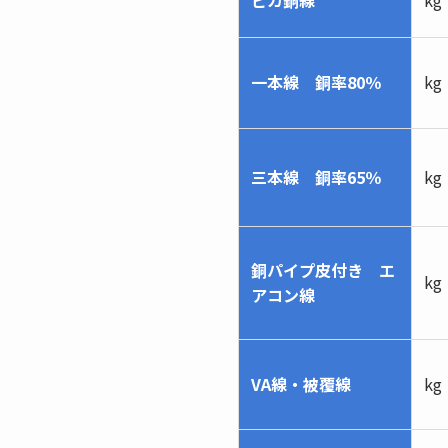
一本線 銅率80％
kg
三本線 銅率65％
kg
銅パイプ皮付き エ
kg
アコン線
VA線・被覆線
kg