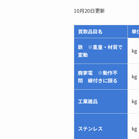
10月20日更新
買取品目名
単
鉄 ※重量・材質で
kg
変動
廃家電 ※動作不
kg
問 線付きに限る
工業雑品
kg
ステンレス
kg