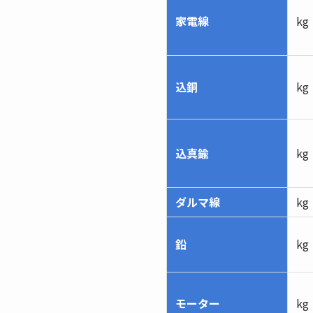
家電線
kg
込銅
kg
込真鍮
kg
ダルマ線
kg
鉛
kg
モーター
kg