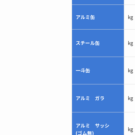
アルミ缶
kg
スチール缶
kg
一斗缶
kg
アルミ ガラ
kg
アルミ サッシ
kg
(ゴム無)