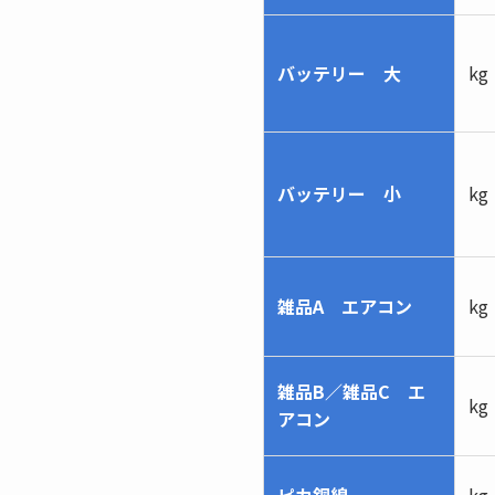
バッテリー 大
kg
バッテリー 小
kg
雑品A エアコン
kg
雑品B／雑品C エ
kg
アコン
ピカ銅線
kg