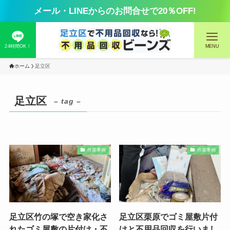
メール・LINEからのお問合せで20％OFF!
24時間OK！
MENU
ホーム
足立区
足立区
– tag –
作業事例
作業事例
足立区竹の塚で空き家化さ
足立区栗原でゴミ屋敷片付
れたゴミ屋敷の片付け・不
けと不用品回収を行いまし